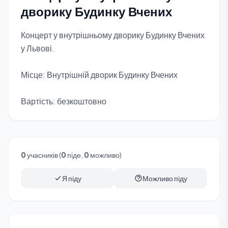
дворику Будинку Вчених
Концерт у внутрішньому дворику Будинку Вчених
у Львові.
Місце: Внутрішній дворик Будинку Вчених
Вартість: безкоштовно
0
учасників (
0
піде,
0
можливо)
Я піду
Можливо піду