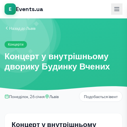
Events.ua
E
Назад до Львів
Концерти
Концерт у внутрішньому
дворику Будинку Вчених
Понеділок, 26 січня
Львів
Подобається івент
Концерт у внутрішньому