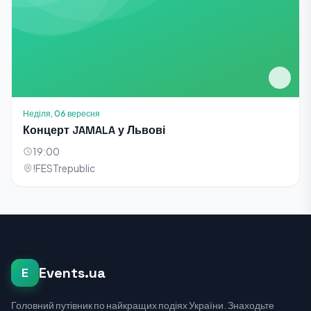
Неділя, 06 вересня
Концерт JAMALA у Львові
19:00
!FESTrepublic
Events.ua
E
Головний путівник по найкращих подіях України. Знаходьте