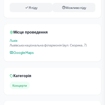
Я піду
Можливо піду
Місце проведення
Львів
Львівська національна філармонія (вул. Скорика, 7)
Google Maps
Категорія
Концерти