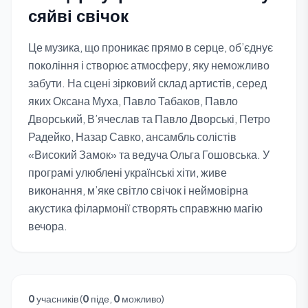
сяйві свічок
Це музика, що проникає прямо в серце, об’єднує
покоління і створює атмосферу, яку неможливо
забути. На сцені зірковий склад артистів, серед
яких Оксана Муха, Павло Табаков, Павло
Дворський, В’ячеслав та Павло Дворські, Петро
Радейко, Назар Савко, ансамбль солістів
«Високий Замок» та ведуча Ольга Гошовська. У
програмі улюблені українські хіти, живе
виконання, м’яке світло свічок і неймовірна
акустика філармонії створять справжню магію
вечора.
0
учасників (
0
піде,
0
можливо)