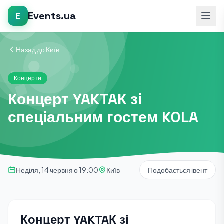
Events.ua
E
Назад до Київ
Концерти
Концерт YAKTAК зі
спеціальним гостем KOLA
Неділя, 14 червня о 19:00
Київ
Подобається івент
Концерт YAKTAК зі