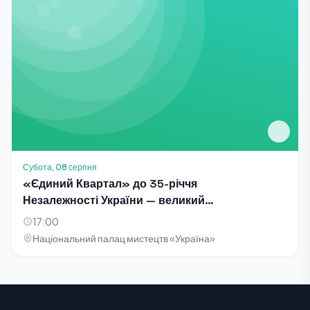
Субота, 08 серпня
«Єдиний Квартал» до 35-річчя
Незалежності України — великий
благодійний концерт-телезйомка
17:00
Національний палац мистецтв «Україна»