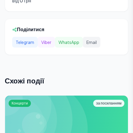
від 0 грн
Поділитися
Telegram
Viber
WhatsApp
Email
Схожі події
Концерти
за посиланням