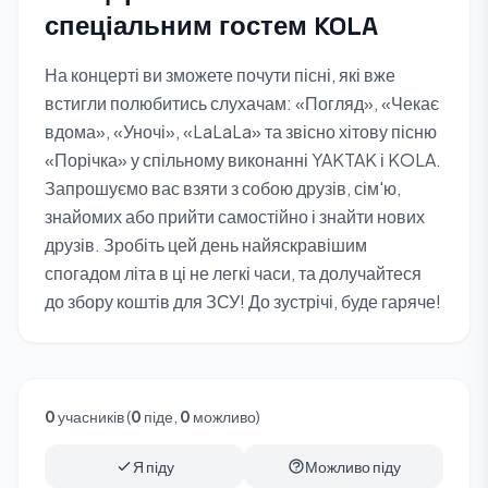
спеціальним гостем KOLA
На концерті ви зможете почути пісні, які вже
встигли полюбитись слухачам: «Погляд», «Чекає
вдома», «Уночі», «LaLaLa» та звісно хітову пісню
«Порічка» у спільному виконанні YAKTAK і KOLA.
Запрошуємо вас взяти з собою друзів, сім'ю,
знайомих або прийти самостійно і знайти нових
друзів. Зробіть цей день найяскравішим
спогадом літа в ці не легкі часи, та долучайтеся
до збору коштів для ЗСУ! До зустрічі, буде гаряче!
0
учасників (
0
піде,
0
можливо)
Я піду
Можливо піду