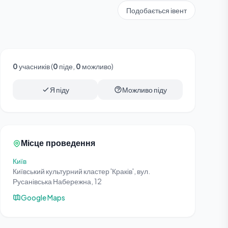
Подобається івент
0
учасників (
0
піде,
0
можливо)
Я піду
Можливо піду
Місце проведення
Київ
Київський культурний кластер 'Краків', вул.
Русанівська Набережна, 12
Google Maps