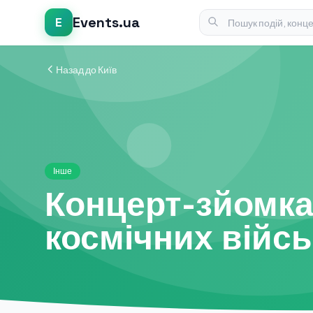
Events.ua
E
Назад до Київ
Інше
Концерт-зйомка 
космічних війсь