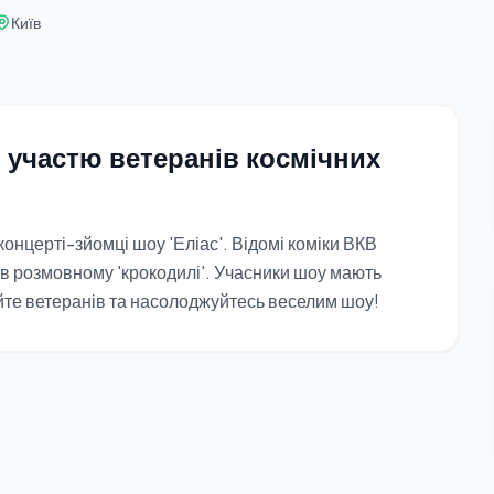
Київ
з участю ветеранів космічних
концерті-зйомці шоу 'Еліас'. Відомі коміки ВКВ
 в розмовному 'крокодилі'. Учасники шоу мають
айте ветеранів та насолоджуйтесь веселим шоу!