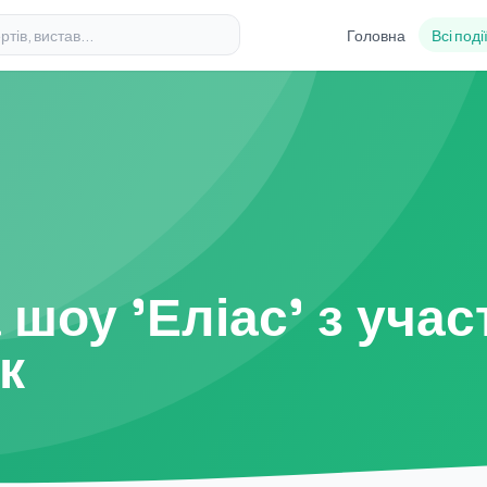
Головна
Всі поді
шоу 'Еліас' з учас
к