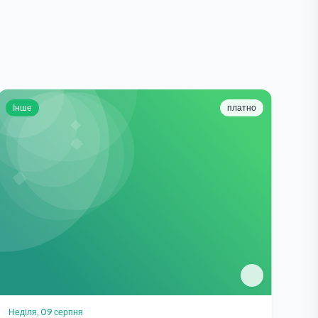
Інше
платно
Неділя, 09 серпня