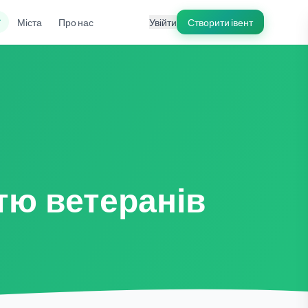
ї
Міста
Про нас
Увійти
Створити івент
тю ветеранів