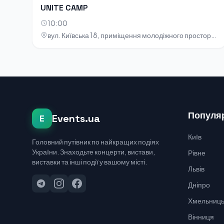
UNITE CAMP
10:00
вул. Київська 18, приміщення молодіжного простору «НОТА»
Популяр
Events.ua
E
Київ
Головний путівник по найкращих подіях
України. Знаходьте концерти, вистави,
Рівне
виставки та інші події у вашому місті.
Львів
Дніпро
Хмельниць
Вінниця