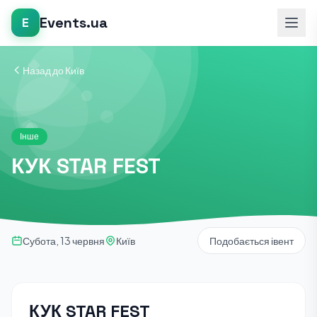
Events.ua
E
Назад до Київ
Інше
КУК STAR FEST
Субота, 13 червня
Київ
Подобається івент
КУК STAR FEST