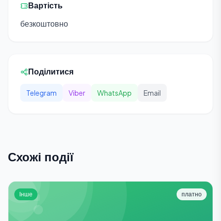
Вартість
безкоштовно
Поділитися
Telegram
Viber
WhatsApp
Email
Схожі події
Інше
платно