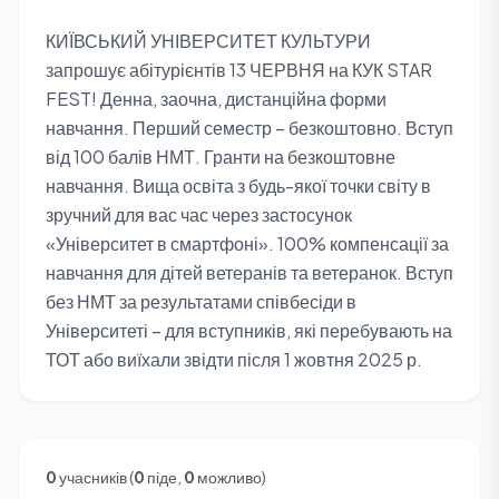
КИЇВСЬКИЙ УНІВЕРСИТЕТ КУЛЬТУРИ
запрошує абітурієнтів 13 ЧЕРВНЯ на КУК STAR
FEST! Денна, заочна, дистанційна форми
навчання. Перший семестр – безкоштовно. Вступ
від 100 балів НМТ. Гранти на безкоштовне
навчання. Вища освіта з будь-якої точки світу в
зручний для вас час через застосунок
«Університет в смартфоні». 100% компенсації за
навчання для дітей ветеранів та ветеранок. Вступ
без НМТ за результатами співбесіди в
Університеті – для вступників, які перебувають на
ТОТ або виїхали звідти після 1 жовтня 2025 р.
0
учасників (
0
піде,
0
можливо)