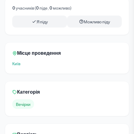
0
учасників (
0
піде,
0
можливо)
Я піду
Можливо піду
Місце проведення
Київ
Категорія
Вечірки