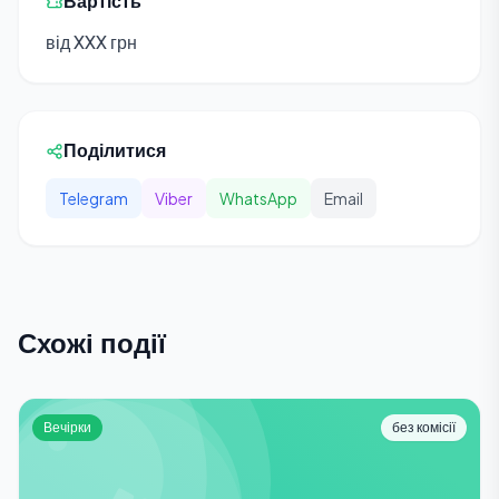
Вартість
від XXX грн
Поділитися
Telegram
Viber
WhatsApp
Email
Схожі події
Вечірки
без комісії