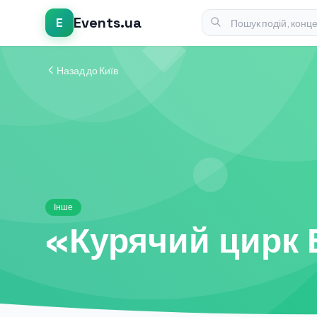
Events.ua
E
Назад до Київ
Інше
«Курячий цирк 