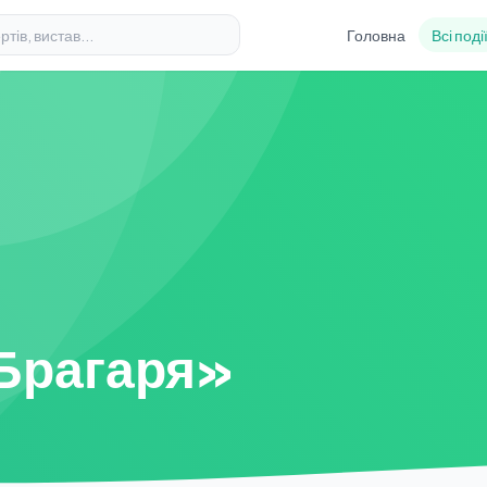
Головна
Всі поді
Брагаря»