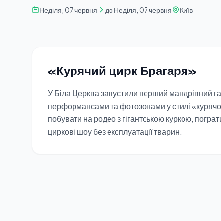
Неділя, 07 червня
до Неділя, 07 червня
Київ
«Курячий цирк Брагаря»
У Біла Церква запустили перший мандрівний га
перформансами та фотозонами у стилі «курячог
побувати на родео з гігантською куркою, пограт
циркові шоу без експлуатації тварин.