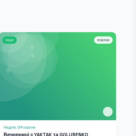
Інше
платно
Неділя, 09 серпня
Вечорниці з YAKTAK та GOLUBENKO