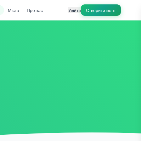
ї
Міста
Про нас
Увійти
Створити івент