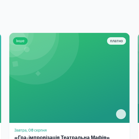
Інше
платно
Завтра, 08 серпня
«Гра-імпровізація Театральна Мафія»