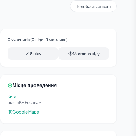
Подобається івент
0
учасників (
0
піде,
0
можливо)
Я піду
Можливо піду
Місце проведення
Київ
біля БК «Росава»
Google Maps