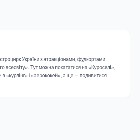
строцирк України з атракціонами, фудкортами,
о всесвіту». Тут можна покататися на «Куроселі»,
и в «курлінг» і «аерококей», а ще — подивитися