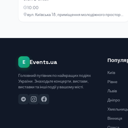
10:00
вул. Київська 18, приміщення молодіжного простору «НОТА»
Популяр
Events.ua
E
Київ
Головний путівник по найкращих подіях
України. Знаходьте концерти, вистави,
Рівне
виставки та інші події у вашому місті.
Львів
Дніпро
Хмельниць
Вінниця
Одеса