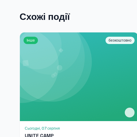
Схожі події
Інше
безкоштовно
Сьогодні, 07 серпня
UNITE CAMP