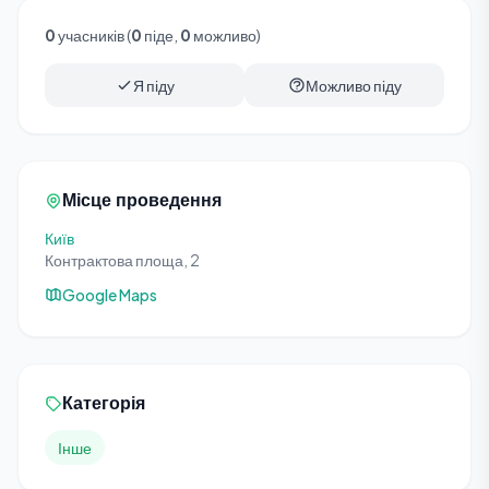
0
учасників (
0
піде,
0
можливо)
Я піду
Можливо піду
Місце проведення
Київ
Контрактова площа, 2
Google Maps
Категорія
Інше