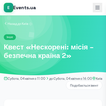
Events.ua
E
Назад до Київ
Інше
Квест «Нескорені: місія –
безпечна країна 2»
Субота, 04 квітня о 11:00
до Субота, 04 квітня о 16:00
Київ
Подобається івент