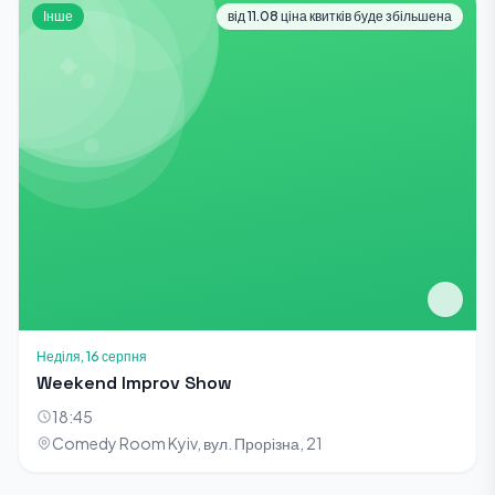
Інше
від 11.08 ціна квитків буде збільшена
Неділя, 16 серпня
Weekend Improv Show
18:45
Comedy Room Kyiv, вул. Прорізна, 21