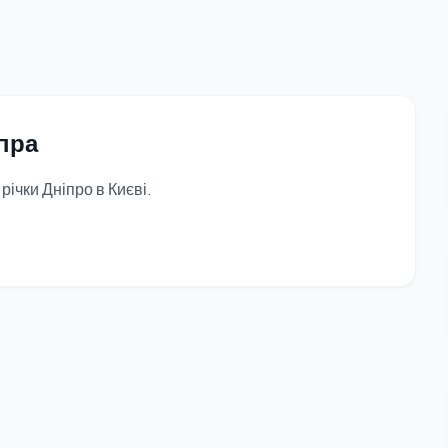
іпра
ічки Дніпро в Києві.