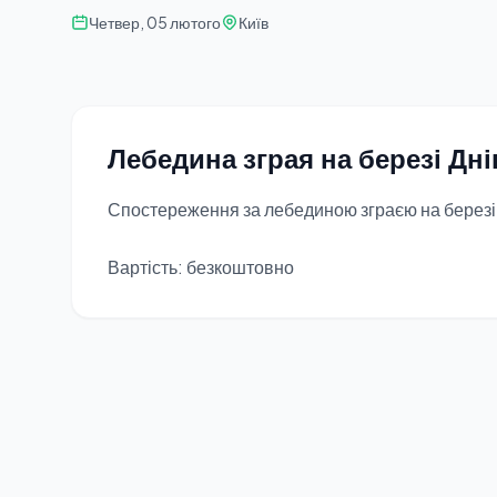
Четвер, 05 лютого
Київ
Лебедина зграя на березі Дн
Спостереження за лебединою зграєю на березі р
Вартість: безкоштовно