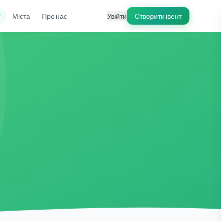
ї
Міста
Про нас
Увійти
Створити івент