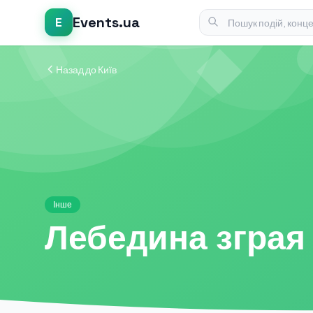
Events.ua
E
Назад до Київ
Інше
Лебедина зграя 