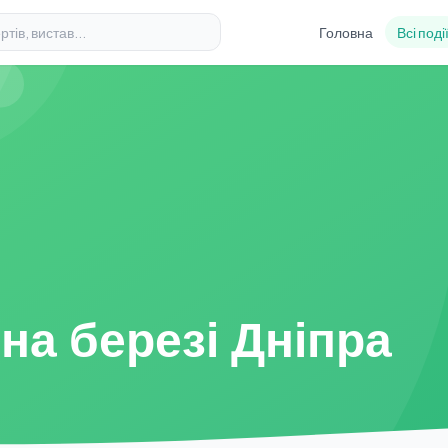
Головна
Всі поді
на березі Дніпра