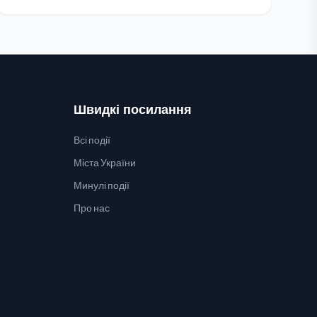
Швидкі посилання
Всі події
Міста України
Минулі події
Про нас