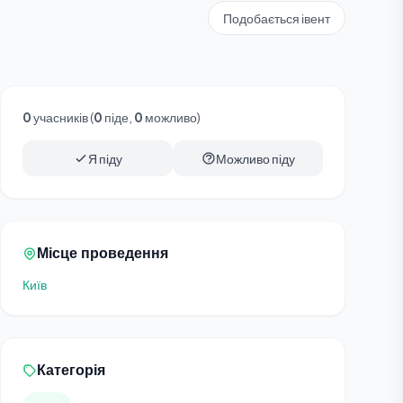
Подобається івент
0
учасників (
0
піде,
0
можливо)
Я піду
Можливо піду
Місце проведення
Київ
Категорія