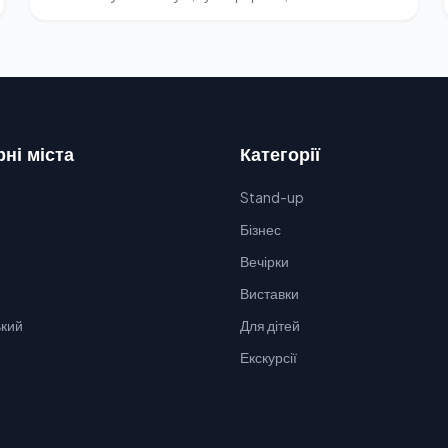
ні міста
Категорії
Stand-up
Бізнес
Вечірки
Виставки
кий
Для дітей
Екскурсії