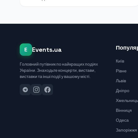
Популяр
Events.ua
E
Київ
Головний путівник по найкращих подіях
України. Знаходьте концерти, вистави,
Рівне
виставки та інші події у вашому місті.
Львів
Дніпро
Хмельниць
Вінниця
Одеса
Запоріжжя