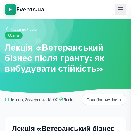
Events.ua
E
Назад до Львів
Освіта
Лекція «Ветеранський
бізнес після гранту: як
вибудувати стійкість»
Четвер, 25 червня о 18:00
Львів
Подобається івент
Лекція «Ветеранський бізнес