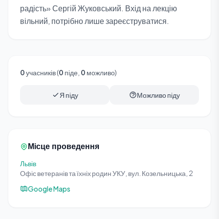
радість» Сергій Жуковський. Вхід на лекцію
вільний, потрібно лише зареєструватися.
0
учасників (
0
піде,
0
можливо)
Я піду
Можливо піду
Місце проведення
Львів
Офіс ветеранів та їхніх родин УКУ, вул. Козельницька, 2
Google Maps