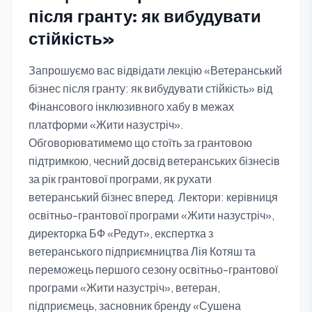
після гранту: як вибудувати
стійкість»
Запрошуємо вас відвідати лекцію «Ветеранський
бізнес після гранту: як вибудувати стійкість» від
Фінансового інклюзивного хабу в межах
платформи «Жити назустріч».
Обговорюватимемо що стоїть за грантовою
підтримкою, чесний досвід ветеранських бізнесів
за рік грантової програми, як рухати
ветеранський бізнес вперед. Лектори: керівниця
освітньо-грантової програми «Жити назустріч»,
директорка БФ «Редут», експертка з
ветеранського підприємництва Лія Котяш та
переможець першого сезону освітньо-грантової
програми «Жити назустріч», ветеран,
підприємець, засновник бренду «Сушена