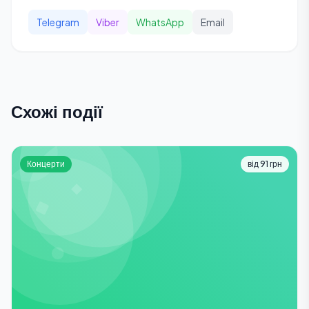
Telegram
Viber
WhatsApp
Email
Схожі події
Концерти
від 91 грн