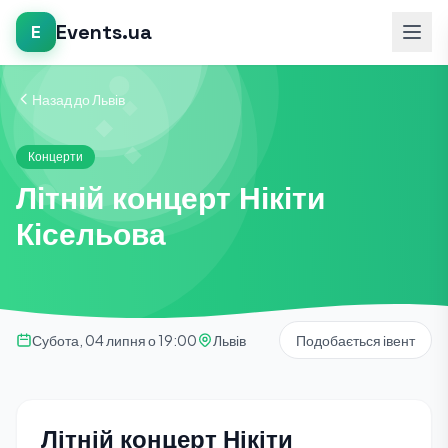
Events.ua
E
Назад до Львів
Концерти
Літній концерт Нікіти
Кісельова
Субота, 04 липня о 19:00
Львів
Подобається івент
Літній концерт Нікіти