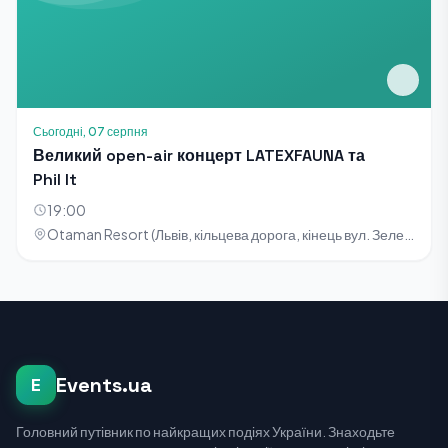
Сьогодні, 07 серпня
Великий open-air концерт LATEXFAUNA та
Phil It
19:00
Otaman Resort (Львів, кільцева дорога, кінець вул. Зелена)
Events.ua
E
Головний путівник по найкращих подіях України. Знаходьте