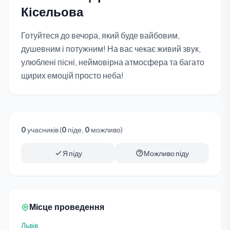
Кісельова
Готуйтеся до вечора, який буде вайбовим,
душевним і потужним! На вас чекає живий звук,
улюблені пісні, неймовірна атмосфера та багато
щирих емоцій просто неба!
0
учасників (
0
піде,
0
можливо)
Я піду
Можливо піду
Місце проведення
Львів