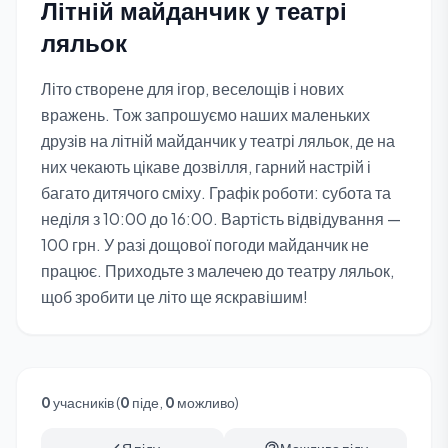
Літній майданчик у театрі
ляльок
Літо створене для ігор, веселощів і нових
вражень. Тож запрошуємо наших маленьких
друзів на літній майданчик у театрі ляльок, де на
них чекають цікаве дозвілля, гарний настрій і
багато дитячого сміху. Графік роботи: субота та
неділя з 10:00 до 16:00. Вартість відвідування —
100 грн. У разі дощової погоди майданчик не
працює. Приходьте з малечею до театру ляльок,
щоб зробити це літо ще яскравішим!
0
учасників (
0
піде,
0
можливо)