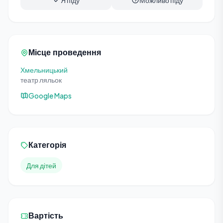
Я піду
Можливо піду
Місце проведення
Хмельницький
театр ляльок
Google Maps
Категорія
Для дітей
Вартість