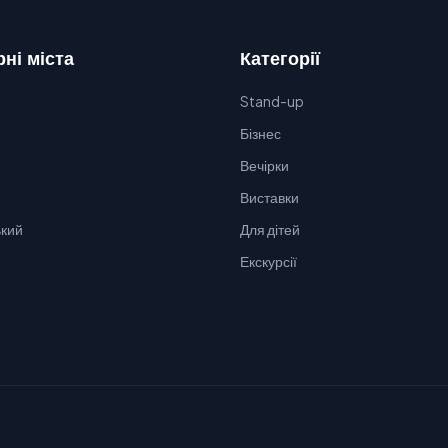
ні міста
Категорії
Stand-up
Бізнес
Вечірки
Виставки
кий
Для дітей
Екскурсії