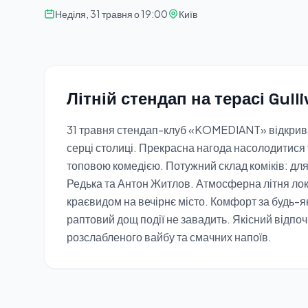
Неділя, 31 травня о 19:00
Київ
Літній стендап на терасі Gulli
31 травня стендап-клуб «KOMEDIANT» відкриває
серці столиці. Прекрасна нагода насолодитися
топовою комедією. Потужний склад коміків: для
Редька та Антон Житлов. Атмосферна літня лок
краєвидом на вечірнє місто. Комфорт за будь-як
раптовий дощ події не завадить. Якісний відпоч
розслабленого вайбу та смачних напоїв.