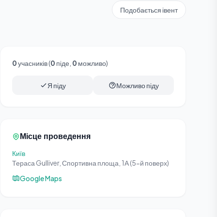
Подобається івент
0
учасників (
0
піде,
0
можливо)
Я піду
Можливо піду
Місце проведення
Київ
Тераса Gulliver, Спортивна площа, 1А (5-й поверх)
Google Maps