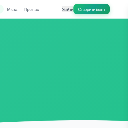
ї
Міста
Про нас
Увійти
Створити івент