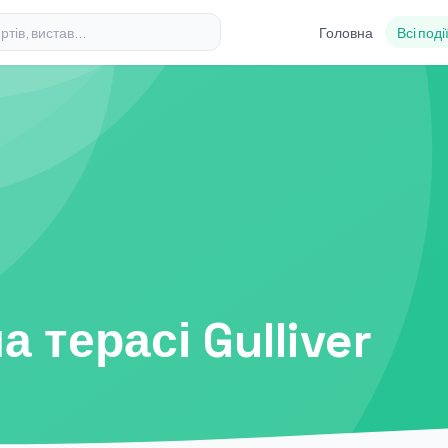
Головна
Всі поді
а терасі Gulliver