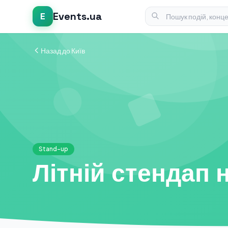
Events.ua
E
Назад до Київ
Stand-up
Літній стендап н