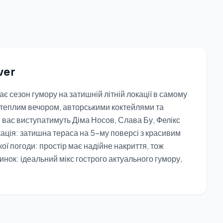
ver
 сезон гумору на затишній літній локації в самому
 теплим вечором, авторськими коктейлями та
 вас виступатимуть Діма Носов, Слава Бу, Фелікс
ація: затишна тераса на 5-му поверсі з красивим
ої погоди: простір має надійне накриття, тож
инок: ідеальний мікс гострого актуального гумору,