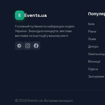
Популяр
Events.ua
E
Київ
Головний путівник по найкращих подіях
України. Знаходьте концерти, вистави,
Рівне
виставки та інші події у вашому місті.
Львів
Дніпро
Хмельниць
Вінниця
Одеса
Запоріжжя
© 2026 Events.ua. Всі права захищені.