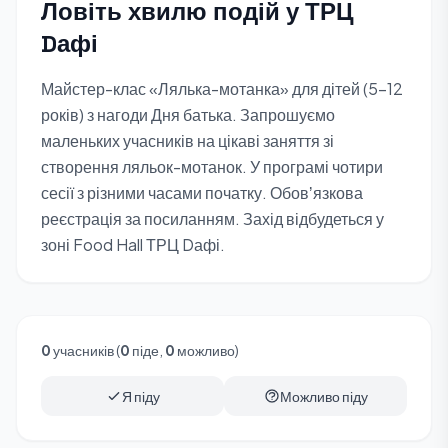
Ловіть хвилю подій у ТРЦ
Dафі
Майстер-клас «Лялька-мотанка» для дітей (5-12
років) з нагоди Дня батька. Запрошуємо
маленьких учасників на цікаві заняття зі
створення ляльок-мотанок. У програмі чотири
сесії з різними часами початку. Обовʼязкова
реєстрація за посиланням. Захід відбудеться у
зоні Food Hall ТРЦ Dафі.
0
учасників (
0
піде,
0
можливо)
Я піду
Можливо піду