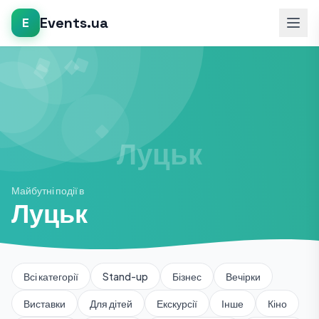
Events.ua
E
Майбутні події в
Луцьк
Всі категорії
Stand-up
Бізнес
Вечірки
Виставки
Для дітей
Екскурсії
Інше
Кіно