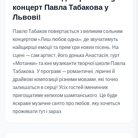
концерт Павла Табакова у
Львові!
Павло Табаков повертається з великим сольним
концертом «Лиш любов одна», де звучатимуть
найщиріші емоції та прем’єри нових пісень. На
сцені — сам артист, його донька Анастасія, гурт
«Мотанки» та юні музиканти творчої школи Павла
Табакова. У програмі — романтичні, ліричні й
драйвові композиції різними мовами, які точно
залишаться в серці! Усіх гостей іменинник
пригощатиме келихом шампанського. Це буде
яскраве музичне свято про любов, яку хочеться
проживати тут і зараз.