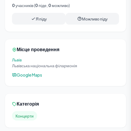
0
учасників (
0
піде,
0
можливо)
Я піду
Можливо піду
Місце проведення
Львів
Львівська національна філармонія
Google Maps
Категорія
Концерти