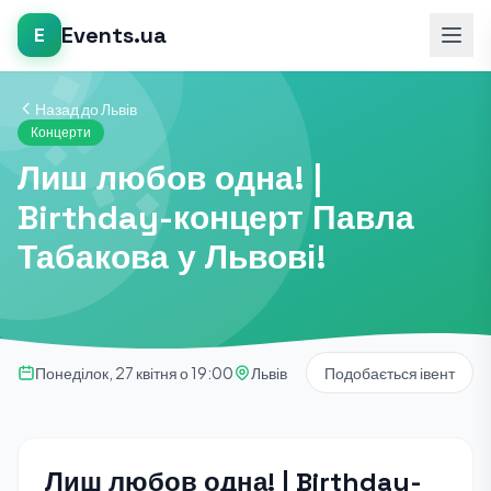
Events.ua
E
Назад до Львів
Концерти
Лиш любов одна! |
Birthday-концерт Павла
Табакова у Львові!
Понеділок, 27 квітня о 19:00
Львів
Подобається івент
Лиш любов одна! | Birthday-