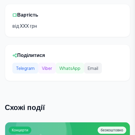
Вартість
від XXX грн
Поділитися
Telegram
Viber
WhatsApp
Email
Схожі події
Концерти
безкоштовно