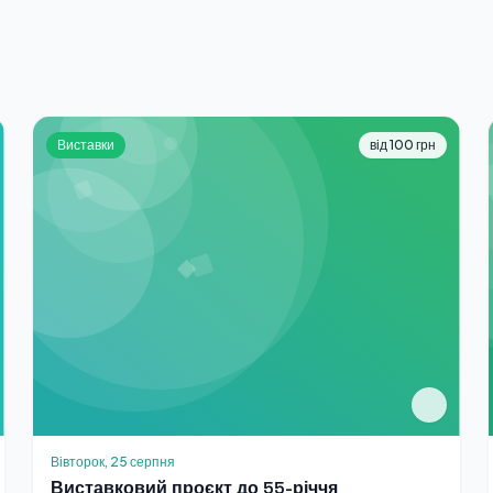
Виставки
від 100 грн
Вівторок, 25 серпня
Виставковий проєкт до 55-річчя