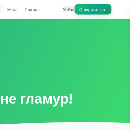
ї
Міста
Про нас
Увійти
Створити івент
 не гламур!