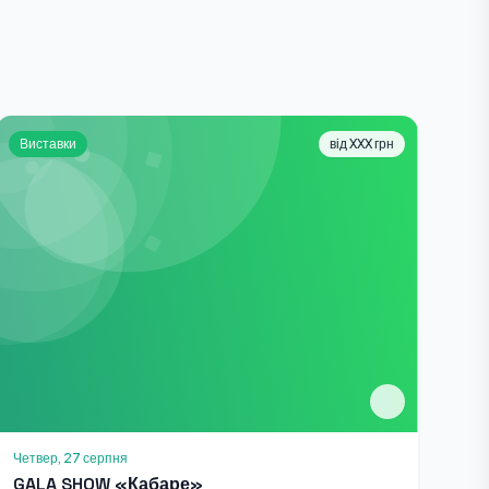
Виставки
від XXX грн
Четвер, 27 серпня
GALA SHOW «Кабаре»