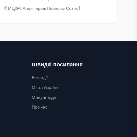
МЦКМ, Алея Героїв Небесної Сотні, 1
Швидкі посилання
Всі події
Міста України
Минулі події
Про нас