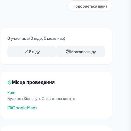
Подобається івент
0
учасників (
0
піде,
0
можливо)
Я піду
Можливо піду
Місце проведення
Київ
Будинок Кіно, вул. Саксаганського, 6
Google Maps