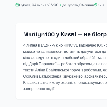
Субота, 04 липня о 18:00
до Субота, 04 липня
Київ
Marilyn100 у Києві — не біогр
4 липня в Будинку кіно KINOVE відзначає 100-
майже не залишилося, встигніть долучитися до в
кіно складуться в один глибокий образ! Унікаль
від Дарії Паршиної — робота з образом, а не п
тексти Аліни Браїловської поруч із роботами, як
Особлива атмосфера: звуки живої арфи як пер
Класика на великому екрані: кінопоказ культової
завершення події.