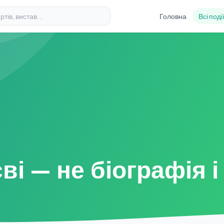
Головна
Всі поді
ві — не біографія і