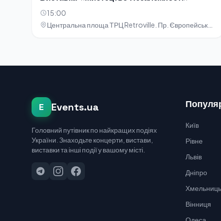
15:00
Центральна площа ТРЦ Retroville. Пр. Європейського Союзу, 47
Популяр
Events.ua
E
Київ
Головний путівник по найкращих подіях
України. Знаходьте концерти, вистави,
Рівне
виставки та інші події у вашому місті.
Львів
Дніпро
Хмельниць
Вінниця
Одеса