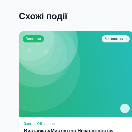
Схожі події
Виставки
безкоштовно
Завтра, 08 серпня
Виставка «Мистецтво Незалежності»