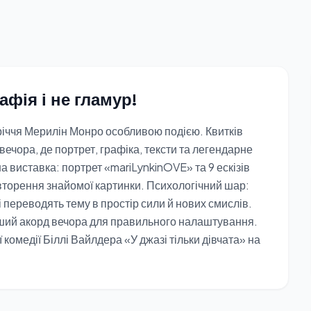
афія і не гламур!
річчя Мерилін Монро особливою подією. Квитків
ечора, де портрет, графіка, тексти та легендарне
на виставка: портрет «mariLynkinOVE» та 9 ескізів
овторення знайомої картинки. Психологічний шар:
і переводять тему в простір сили й нових смислів.
ший акорд вечора для правильного налаштування.
 комедії Біллі Вайлдера «У джазі тільки дівчата» на