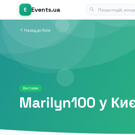
Events.ua
E
Назад до Київ
Виставки
Marilyn100 у Киє