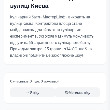
вулиці Києва
Кулінарний батл «МастерШеф» виходить на
вулиці Києва! Контрактова площа стане
майданчиком для зйомок та кулінарних
експериментів. Усі охочі матимуть можливість
відчути вайб справжнього кулінарного батлу.
Приходьте завтра, 23 травня, з 14:00, щоб на
власні очі побачити це захоплююче шоу!
0
учасників (
0
піде,
0
можливо)
Я піду
Можливо піду