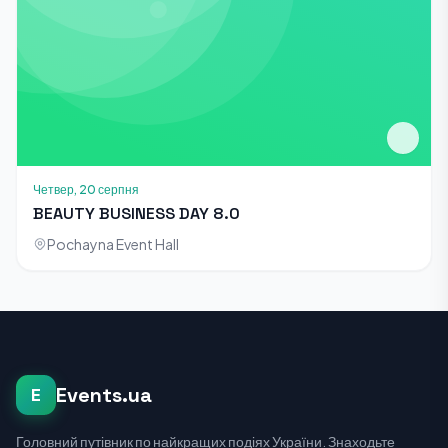
Четвер, 20 серпня
BEAUTY BUSINESS DAY 8.0
Pochayna Event Hall
Events.ua
E
Головний путівник по найкращих подіях України. Знаходьте