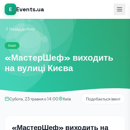
Events.ua
E
Назад до Київ
Інше
«МастерШеф» виходить
на вулиці Києва
Субота, 23 травня о 14:00
Київ
Подобається івент
«МастерШеф» виходить на