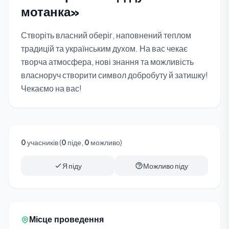
мотанка»
Створіть власний оберіг, наповнений теплом
традицій та українським духом. На вас чекає
творча атмосфера, нові знання та можливість
власноруч створити символ добробуту й затишку!
Чекаємо на вас!
0
учасників (
0
піде,
0
можливо)
Я піду
Можливо піду
Місце проведення