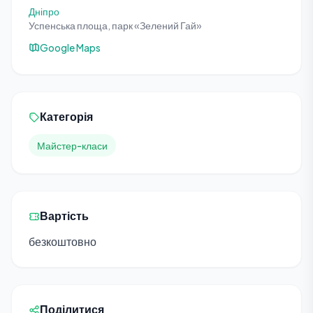
Дніпро
Успенська площа, парк «Зелений Гай»
Google Maps
Категорія
Майстер-класи
Вартість
безкоштовно
Поділитися