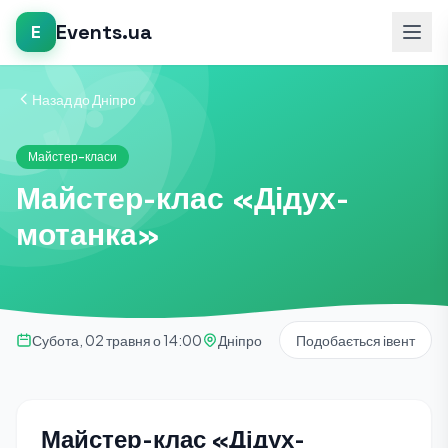
Events.ua
E
Назад до Дніпро
Майстер-класи
Майстер-клас «Дідух-
мотанка»
Субота, 02 травня о 14:00
Дніпро
Подобається івент
Майстер-клас «Дідух-