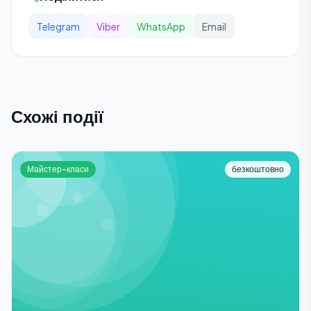
Telegram
Viber
WhatsApp
Email
Схожі події
Майстер-класи
безкоштовно