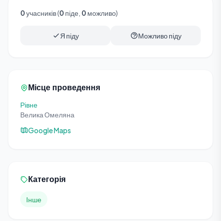
0
учасників (
0
піде,
0
можливо)
Я піду
Можливо піду
Місце проведення
Рівне
Велика Омеляна
Google Maps
Категорія
Інше