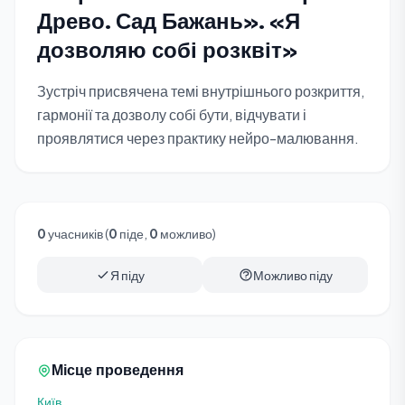
Древо. Сад Бажань». «Я
дозволяю собі розквіт»
Зустріч присвячена темі внутрішнього розкриття,
гармонії та дозволу собі бути, відчувати і
проявлятися через практику нейро-малювання.
0
учасників (
0
піде,
0
можливо)
Я піду
Можливо піду
Місце проведення
Київ