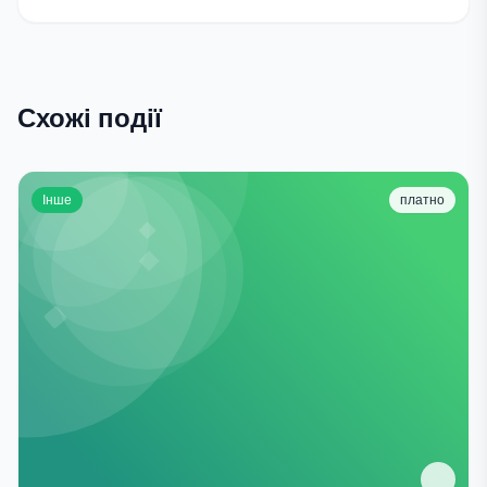
Схожі події
Інше
платно