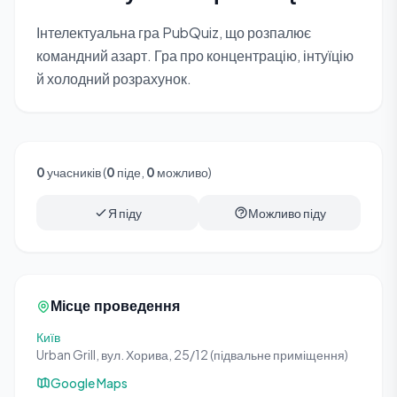
Інтелектуальна гра PubQuiz, що розпалює
командний азарт. Гра про концентрацію, інтуїцію
й холодний розрахунок.
0
учасників (
0
піде,
0
можливо)
Я піду
Можливо піду
Місце проведення
Київ
Urban Grill, вул. Хорива, 25/12 (підвальне приміщення)
Google Maps