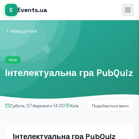
Events.ua
E
Назад до Київ
Інше
Інтелектуальна гра PubQuiz
Субота, 07 березня о 14:00
Київ
Подобається івент
Інтелектуальна гра PubQuiz