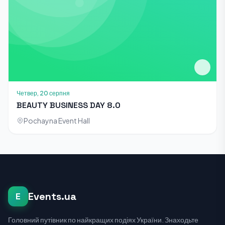
Четвер, 20 серпня
BEAUTY BUSINESS DAY 8.0
Pochayna Event Hall
Events.ua
E
Головний путівник по найкращих подіях України. Знаходьте