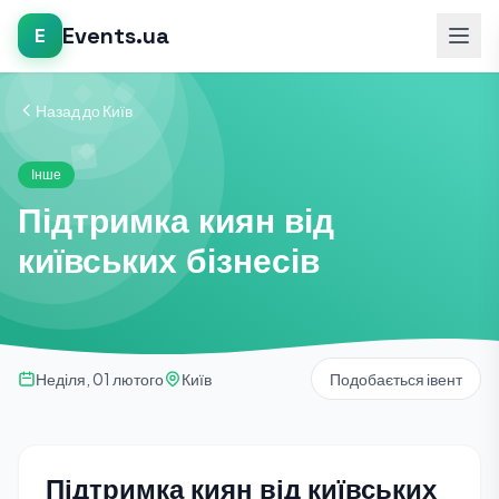
Events.ua
E
Назад до Київ
Інше
Підтримка киян від
київських бізнесів
Неділя, 01 лютого
Київ
Подобається івент
Підтримка киян від київських