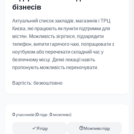
бізнесів
Актуальний список закладів, магазинів і ТРЦ
Києва, які працюють як пункти підтримки для
містян. Можливість зігрітися, підзарядити
телефон, випити гарячого чаю, попрацювати з
ноутбуком або перечекати складний час у
безпечному місці. Деякі локації навіть
пропонують можливість переночувати.
Вартість: безкоштовно
0
учасників (
0
піде,
0
можливо)
Я піду
Можливо піду