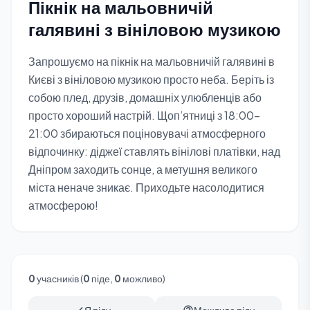
Пікнік на мальовничій
галявині з вініловою музикою
Запрошуємо на пікнік на мальовничій галявині в
Києві з вініловою музикою просто неба. Беріть із
собою плед, друзів, домашніх улюбленців або
просто хороший настрій. Щоп’ятниці з 18:00–
21:00 збираються поціновувачі атмосферного
відпочинку: діджеї ставлять вінілові платівки, над
Дніпром заходить сонце, а метушня великого
міста неначе зникає. Приходьте насолодитися
атмосферою!
0
учасників (
0
піде,
0
можливо)