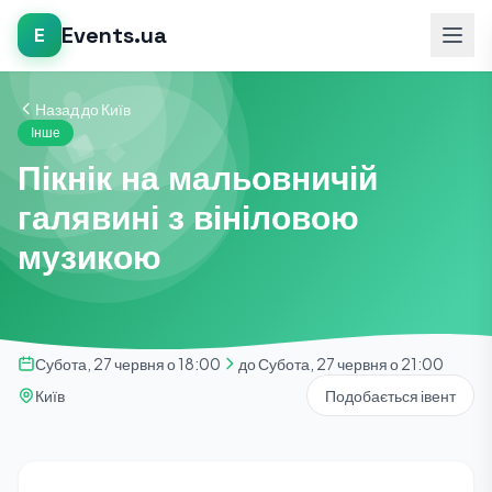
Events.ua
E
Назад до Київ
Інше
Пікнік на мальовничій
галявині з вініловою
музикою
Субота, 27 червня о 18:00
до Субота, 27 червня о 21:00
Київ
Подобається івент