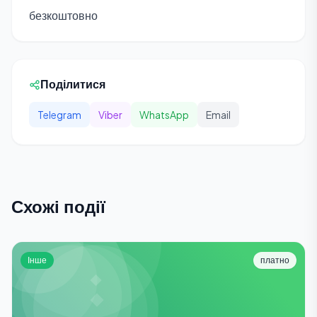
безкоштовно
Поділитися
Telegram
Viber
WhatsApp
Email
Схожі події
Інше
платно