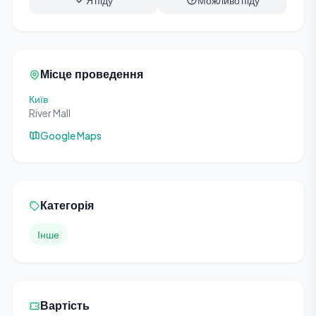
Я піду
Можливо піду
Місце проведення
Київ
River Mall
Google Maps
Категорія
Інше
Вартість