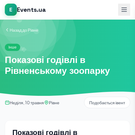
Events.ua
E
Назад до Рівне
Інше
Показові годівлі в
Рівненському зоопарку
Неділя, 10 травня
Рівне
Подобається івент
Показові годівлі в