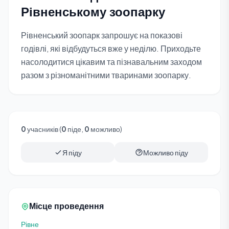
Рівненському зоопарку
Рівненський зоопарк запрошує на показові
годівлі, які відбудуться вже у неділю. Приходьте
насолодитися цікавим та пізнавальним заходом
разом з різноманітними тваринами зоопарку.
0
учасників (
0
піде,
0
можливо)
Я піду
Можливо піду
Місце проведення
Рівне