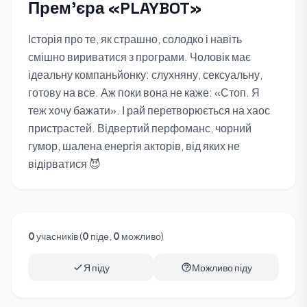
Премʼєра «PLAYBOT»
Історія про те, як страшно, солодко і навіть
смішно вириватися з програми. Чоловік має
ідеальну компаньйонку: слухняну, сексуальну,
готову на все. Аж поки вона не каже: «Стоп. Я
теж хочу бажати». І рай перетворюється на хаос
пристрастей. Відвертий перфоманс, чорний
гумор, шалена енергія акторів, від яких не
відірватися 😈
0
учасників (
0
піде,
0
можливо)
Я піду
Можливо піду