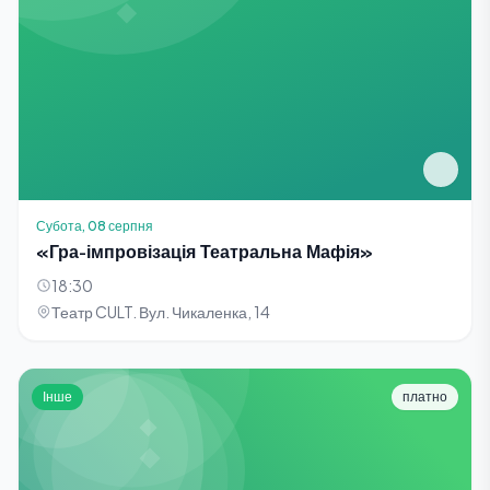
Субота, 08 серпня
«Гра-імпровізація Театральна Мафія»
18:30
Театр CULT. Вул. Чикаленка, 14
Інше
платно