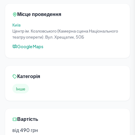
Місце проведення
Київ
Центр ім. Козловського (Камерна сцена Національного
театру оперети). Вул. Хрещатик, 50Б
Google Maps
Категорія
Інше
Вартість
від 490 грн