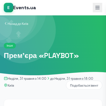
Events.ua
E
Назад до Київ
Інше
Премʼєра «PLAYBOT»
Неділя, 31 травня о 14:00
до Неділя, 31 травня о 18:00
Київ
Подобається івент