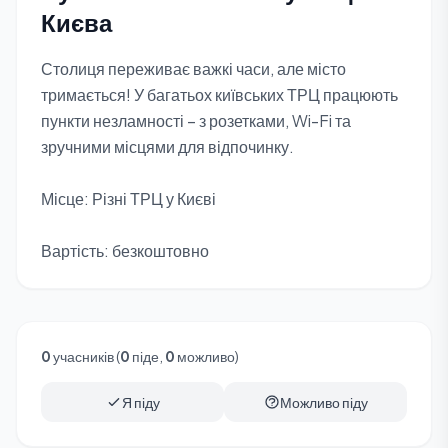
Києва
Столиця переживає важкі часи, але місто
тримається! У багатьох київських ТРЦ працюють
пункти незламності – з розетками, Wi-Fi та
зручними місцями для відпочинку.
Місце: Різні ТРЦ у Києві
Вартість: безкоштовно
0
учасників (
0
піде,
0
можливо)
Я піду
Можливо піду