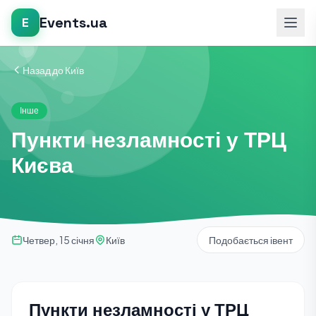
Events.ua
E
Назад до Київ
Інше
Пункти незламності у ТРЦ
Києва
Четвер, 15 січня
Київ
Подобається івент
Пункти незламності у ТРЦ