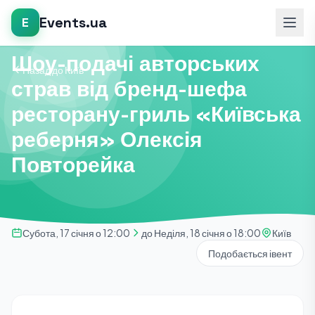
Events.ua
E
Інше
Шоу-подачі авторських
Назад до Київ
страв від бренд-шефа
ресторану-гриль «Київська
реберня» Олексія
Повторейка
Субота, 17 січня о 12:00
до Неділя, 18 січня о 18:00
Київ
Подобається івент