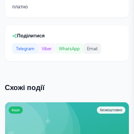
платно
Поділитися
Telegram
Viber
WhatsApp
Email
Схожі події
Інше
безкоштовно