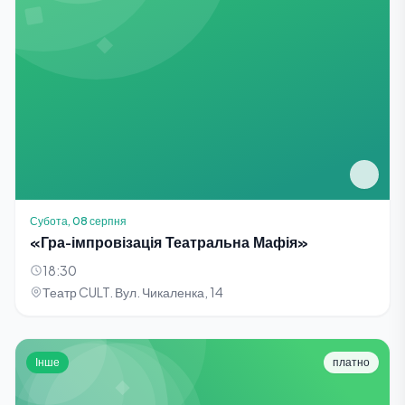
Субота, 08 серпня
«Гра-імпровізація Театральна Мафія»
18:30
Театр CULT. Вул. Чикаленка, 14
Інше
платно