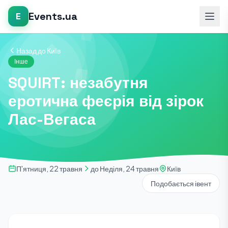
Events.ua
E
Назад до Київ
Інше
SQUIRT: незабутня
еротична феєрія від зірок
Лас-Вегаса
П'ятниця, 22 травня
до Неділя, 24 травня
Київ
Подобається івент