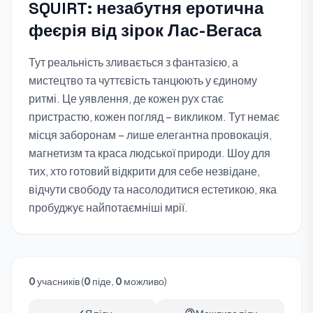
SQUIRT: незабутня еротична
феєрія від зірок Лас-Вегаса
Тут реальність зливається з фантазією, а
мистецтво та чуттєвість танцюють у єдиному
ритмі. Це уявлення, де кожен рух стає
пристрастю, кожен погляд – викликом. Тут немає
місця заборонам – лише елегантна провокація,
магнетизм та краса людської природи. Шоу для
тих, хто готовий відкрити для себе незвідане,
відчути свободу та насолодитися естетикою, яка
пробуджує найпотаємніші мрії.
0
учасників (
0
піде,
0
можливо)