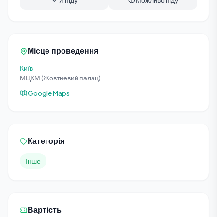
Я піду
Можливо піду
Місце проведення
Київ
МЦКМ (Жовтневий палац)
Google Maps
Категорія
Інше
Вартість