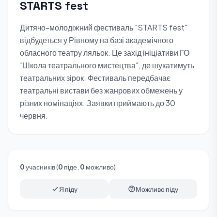
STARTS fest
Дитячо-молодіжний фестиваль "STARTS fest"
відбудеться у Рівному на базі академічного
обласного театру ляльок. Це захід ініціативи ГО
"Школа театрального мистецтва", де шукатимуть
театральних зірок. Фестиваль передбачає
театральні вистави без жанрових обмежень у
різних номінаціях. Заявки приймають до 30
червня.
0
учасників (
0
піде,
0
можливо)
Я піду
Можливо піду