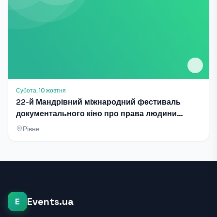
Субота, 10 жовтня
22-й Мандрівний міжнародний фестиваль
документального кіно про права людини
Docudays UA
Рівне
Events.ua
E