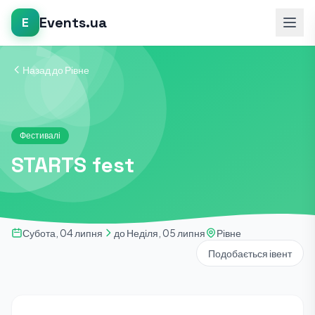
Events.ua
E
Назад до Рівне
Фестивалі
STARTS fest
Субота, 04 липня
до Неділя, 05 липня
Рівне
Подобається івент