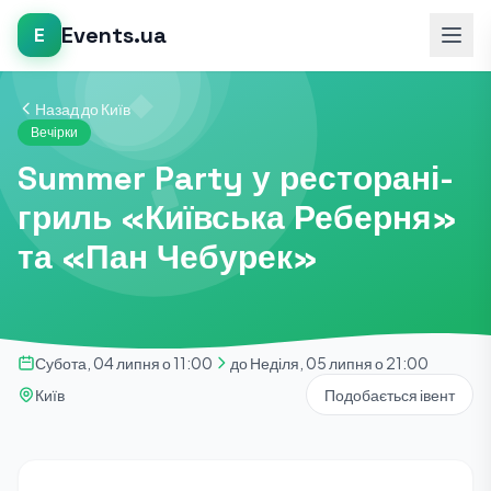
Events.ua
E
Назад до Київ
Вечірки
Summer Party у ресторані-
гриль «Київська Реберня»
та «Пан Чебурек»
Субота, 04 липня о 11:00
до Неділя, 05 липня о 21:00
Київ
Подобається івент