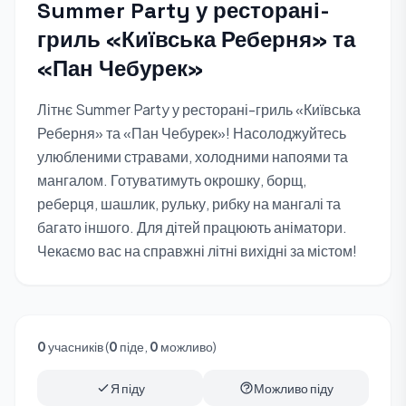
Summer Party у ресторані-
гриль «Київська Реберня» та
«Пан Чебурек»
Літнє Summer Party у ресторані-гриль «Київська
Реберня» та «Пан Чебурек»! Насолоджуйтесь
улюбленими стравами, холодними напоями та
мангалом. Готуватимуть окрошку, борщ,
реберця, шашлик, рульку, рибку на мангалі та
багато іншого. Для дітей працюють аніматори.
Чекаємо вас на справжні літні вихідні за містом!
0
учасників (
0
піде,
0
можливо)
Я піду
Можливо піду