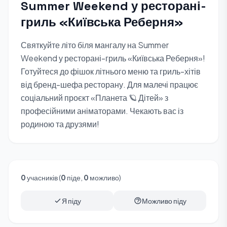
Summer Weekend у ресторані-
гриль «Київська Реберня»
Святкуйте літо біля мангалу на Summer
Weekend у ресторані-гриль «Київська Реберня»!
Готуйтеся до фішок літнього меню та гриль-хітів
від бренд-шефа ресторану. Для малечі працює
соціальний проєкт «Планета 🪐 Дітей» з
професійними аніматорами. Чекають вас із
родиною та друзями!
0
учасників (
0
піде,
0
можливо)
Я піду
Можливо піду