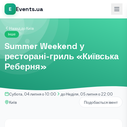
Events.ua
E
Назад до Київ
Інше
Summer Weekend у
ресторані-гриль «Київська
Реберня»
Субота, 04 липня о 10:00
до Неділя, 05 липня о 22:00
Київ
Подобається івент