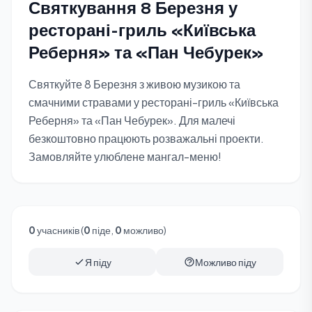
Святкування 8 Березня у
ресторані-гриль «Київська
Реберня» та «Пан Чебурек»
Святкуйте 8 Березня з живою музикою та
смачними стравами у ресторані-гриль «Київська
Реберня» та «Пан Чебурек». Для малечі
безкоштовно працюють розважальні проекти.
Замовляйте улюблене мангал-меню!
0
учасників (
0
піде,
0
можливо)
Я піду
Можливо піду