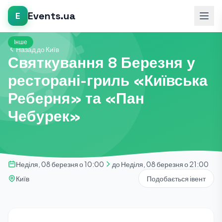
Events.ua
E
Інше
Назад до Київ
Святкування 8 Березня у
ресторані-гриль «Київська
Реберня» та «Пан
Чебурек»
Неділя, 08 березня о 10:00
до Неділя, 08 березня о 21:00
Київ
Подобається івент