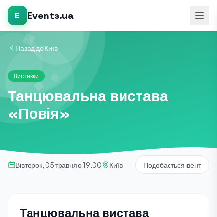
Events.ua
E
Назад до Київ
Виставки
Танцювальна вистава
«Повія»
Вівторок, 05 травня о 19:00
Київ
Подобається івент
Танцювальна вистава