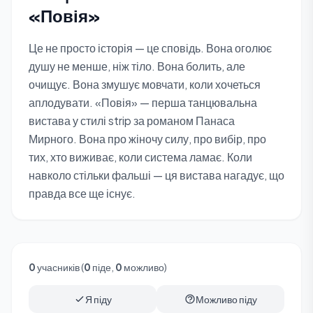
«Повія»
Це не просто історія — це сповідь. Вона оголює
душу не менше, ніж тіло. Вона болить, але
очищує. Вона змушує мовчати, коли хочеться
аплодувати. «Повія» — перша танцювальна
вистава у стилі strip за романом Панаса
Мирного. Вона про жіночу силу, про вибір, про
тих, хто виживає, коли система ламає. Коли
навколо стільки фальші — ця вистава нагадує, що
правда все ще існує.
0
учасників (
0
піде,
0
можливо)
Я піду
Можливо піду