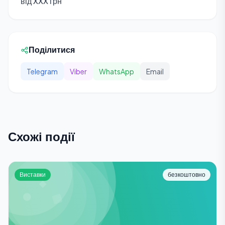
від XXX грн
Поділитися
Telegram
Viber
WhatsApp
Email
Схожі події
Виставки
безкоштовно