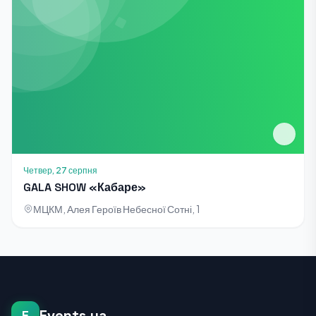
Четвер, 27 серпня
GALA SHOW «Кабаре»
МЦКМ, Алея Героїв Небесної Сотні, 1
Events.ua
E