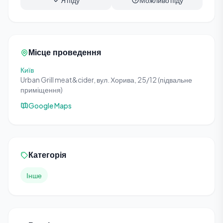
Я піду
Можливо піду
Місце проведення
Київ
Urban Grill meat&cider, вул. Хорива, 25/12 (підвальне
приміщення)
Google Maps
Категорія
Інше