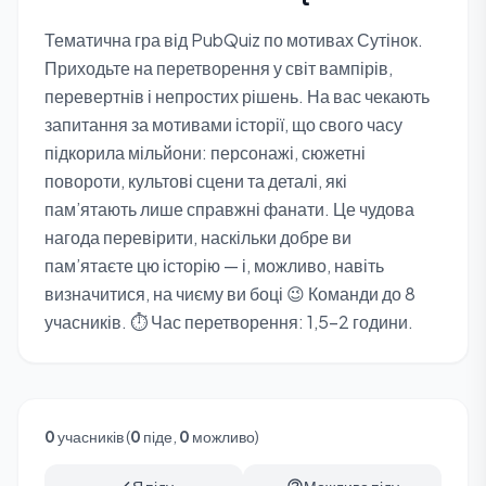
Тематична гра від PubQuiz по мотивах Сутінок.
Приходьте на перетворення у світ вампірів,
перевертнів і непростих рішень. На вас чекають
запитання за мотивами історії, що свого часу
підкорила мільйони: персонажі, сюжетні
повороти, культові сцени та деталі, які
пам’ятають лише справжні фанати. Це чудова
нагода перевірити, наскільки добре ви
пам’ятаєте цю історію — і, можливо, навіть
визначитися, на чиєму ви боці 😉 Команди до 8
учасників. ⏱️ Час перетворення: 1,5–2 години.
0
учасників (
0
піде,
0
можливо)