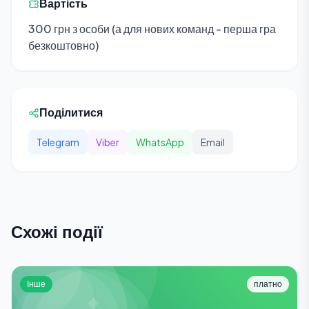
Вартість
300 грн з особи (а для нових команд - перша гра
безкоштовно)
Поділитися
Telegram
Viber
WhatsApp
Email
Схожі події
Інше
платно