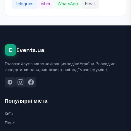
Telegram
Viber
WhatsApp
Email
Events.ua
E
Головний путівник по найкращих подіях України. Знаходьте
концерти, вистави, виставки та інші події у вашому місті.
Популярні міста
Київ
Рівне