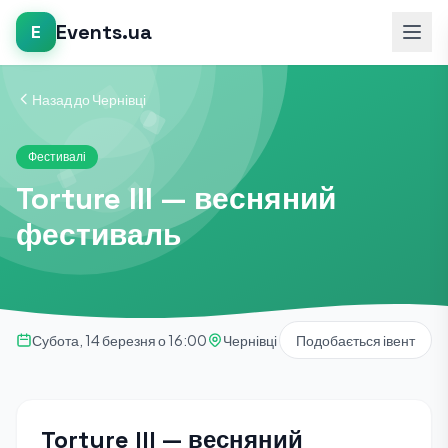
Events.ua
E
Назад до Чернівці
Фестивалі
Torture III — весняний
фестиваль
Субота, 14 березня о 16:00
Чернівці
Подобається івент
Torture III — весняний