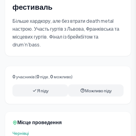
фестиваль
Більше хардкору, але без втрати death metal
настрою. Участь гуртів з Львова, Франківська та
місцевих гуртів. Фінал із брейкбітом та
drum’n’bass.
0
учасників (
0
піде,
0
можливо)
Я піду
Можливо піду
Місце проведення
Чернівці