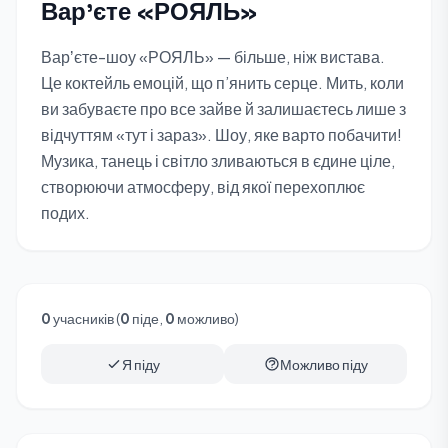
Вар'єте «РОЯЛЬ»
Варʼєте-шоу «РОЯЛЬ» — більше, ніж вистава.
Це коктейль емоцій, що п’янить серце. Мить, коли
ви забуваєте про все зайве й залишаєтесь лише з
відчуттям «тут і зараз». Шоу, яке варто побачити!
Музика, танець і світло зливаються в єдине ціле,
створюючи атмосферу, від якої перехоплює
подих.
0
учасників (
0
піде,
0
можливо)
Я піду
Можливо піду