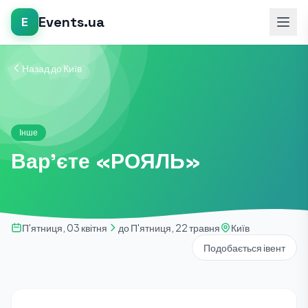
Events.ua
E
Назад до Київ
Інше
Вар'єте «РОЯЛЬ»
П'ятниця, 03 квітня
до П'ятниця, 22 травня
Київ
Подобається івент