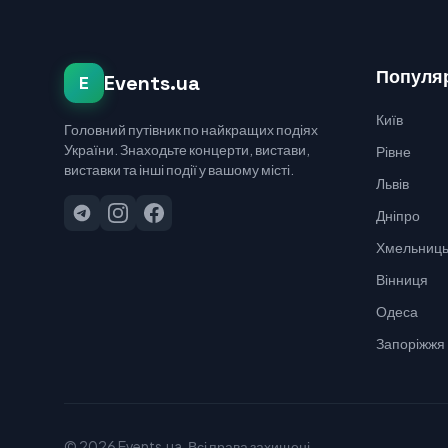
Популяр
Events.ua
E
Київ
Головний путівник по найкращих подіях
України. Знаходьте концерти, вистави,
Рівне
виставки та інші події у вашому місті.
Львів
Дніпро
Хмельниць
Вінниця
Одеса
Запоріжжя
© 2026 Events.ua. Всі права захищені.