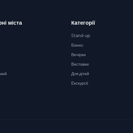
ні міста
Категорії
Stand-up
Бізнес
Вечірки
Виставки
кий
Для дітей
Екскурсії