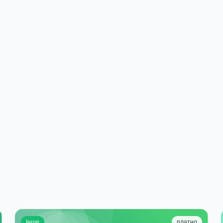
Інше
платно