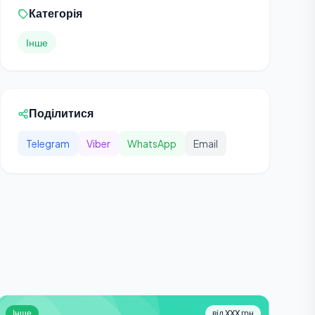
Категорія
Інше
Поділитися
Telegram
Viber
WhatsApp
Email
Інше
від XXX грн