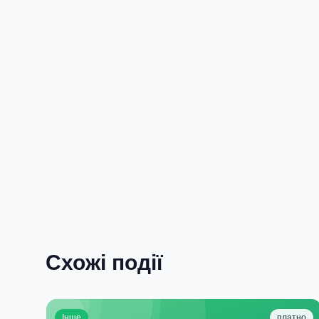
Схожі події
Інше
платно