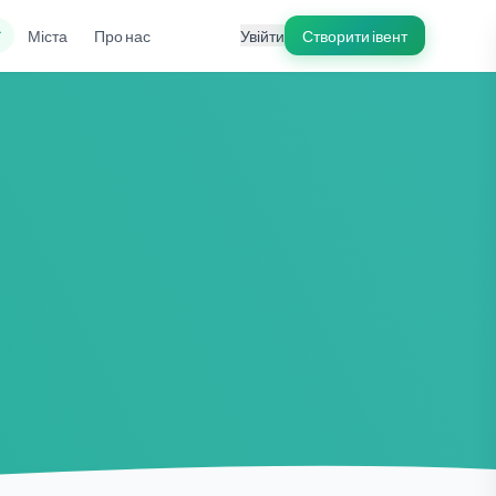
ї
Міста
Про нас
Увійти
Створити івент