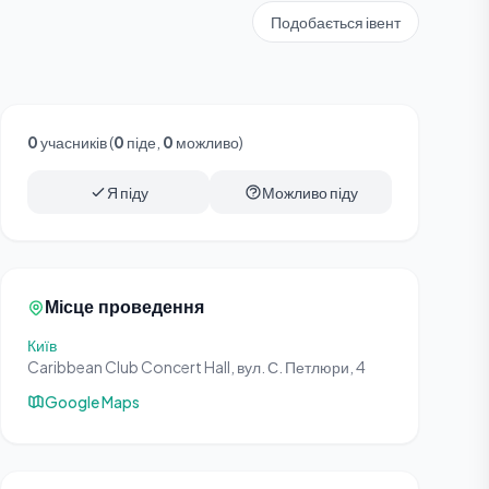
Подобається івент
0
учасників (
0
піде,
0
можливо)
Я піду
Можливо піду
Місце проведення
Київ
Caribbean Club Concert Hall, вул. С. Петлюри, 4
Google Maps