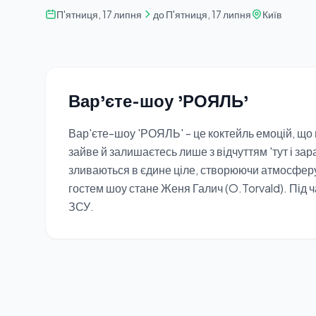
П'ятниця, 17 липня
до П'ятниця, 17 липня
Київ
Вар'єте-шоу 'РОЯЛЬ'
Вар'єте-шоу 'РОЯЛЬ' - це коктейль емоцій, що 
зайве й залишаєтесь лише з відчуттям 'тут і зара
зливаються в єдине ціле, створюючи атмосферу,
гостем шоу стане Женя Галич (O.Torvald). Під ч
ЗСУ.