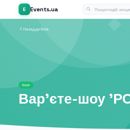
Events.ua
E
Назад до Київ
Інше
Вар'єте-шоу 'Р