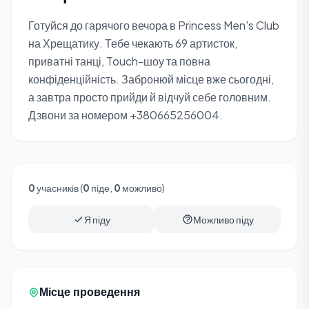
Готуйся до гарячого вечора в Princess Men's Club
на Хрещатику. Тебе чекають 69 артисток,
приватні танці, Touch-шоу та повна
конфіденційність. Забронюй місце вже сьогодні,
а завтра просто прийди й відчуй себе головним.
Дзвони за номером +380665256004.
0
учасників (
0
піде,
0
можливо)
Я піду
Можливо піду
Місце проведення