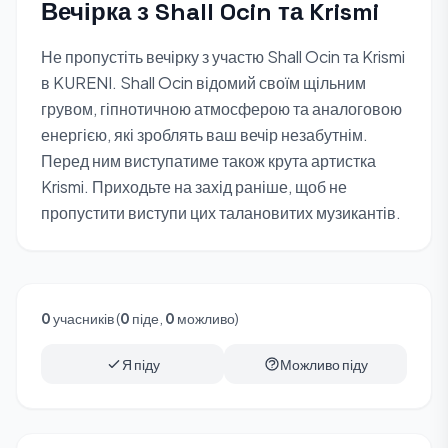
Вечірка з Shall Ocin та Krismi
Не пропустіть вечірку з участю Shall Ocin та Krismi
в KURENI. Shall Ocin відомий своїм щільним
грувом, гіпнотичною атмосферою та аналоговою
енергією, які зроблять ваш вечір незабутнім.
Перед ним виступатиме також крута артистка
Krismi. Приходьте на захід раніше, щоб не
пропустити виступи цих талановитих музикантів.
0
учасників (
0
піде,
0
можливо)
Я піду
Можливо піду