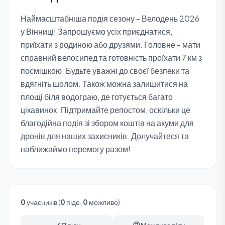
Наймасштабніша подія сезону - Велодень 2026
у Вінниці! Запрошуємо усіх приєднатися,
приїхати з родиною або друзями. Головне - мати
справний велосипед та готовність проїхати 7 км з
посмішкою. Будьте уважні до своєї безпеки та
вдягніть шолом. Також можна залишитися на
площі біля водограю, де готується багато
цікавинок. Підтримайте репостом, оскільки це
благодійна подія зі збором коштів на акуми для
дронів для наших захисників. Долучайтеся та
наближаймо перемогу разом!
0
учасників (
0
піде,
0
можливо)