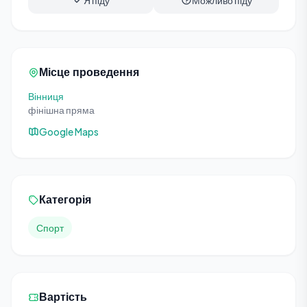
Я піду
Можливо піду
Місце проведення
Вінниця
фінішна пряма
Google Maps
Категорія
Спорт
Вартість