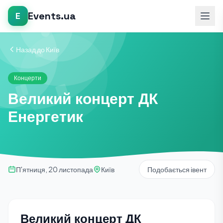
Events.ua
E
Назад до Київ
Концерти
Великий концерт ДК
Енергетик
П'ятниця, 20 листопада
Київ
Подобається івент
Великий концерт ДК