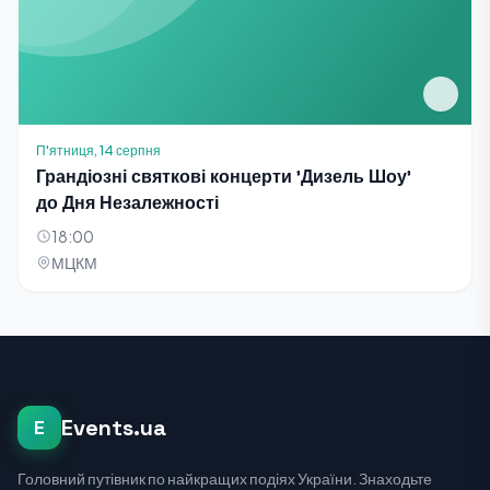
П'ятниця, 14 серпня
Грандіозні святкові концерти 'Дизель Шоу'
до Дня Незалежності
18:00
МЦКМ
Events.ua
E
Головний путівник по найкращих подіях України. Знаходьте