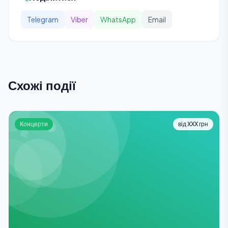
Telegram
Viber
WhatsApp
Email
Схожі події
Концерти
від XXX грн