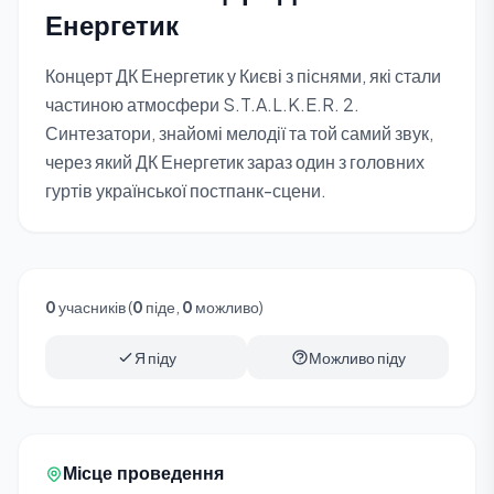
Енергетик
Концерт ДК Енергетик у Києві з піснями, які стали
частиною атмосфери S.T.A.L.K.E.R. 2.
Синтезатори, знайомі мелодії та той самий звук,
через який ДК Енергетик зараз один з головних
гуртів української постпанк-сцени.
0
учасників (
0
піде,
0
можливо)
Я піду
Можливо піду
Місце проведення