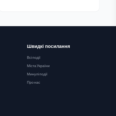
Швидкі посилання
Всі події
Міста України
Минулі події
Про нас