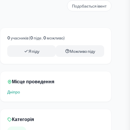
Подобається івент
0
учасників (
0
піде,
0
можливо)
Я піду
Можливо піду
Місце проведення
Дніпро
Категорія