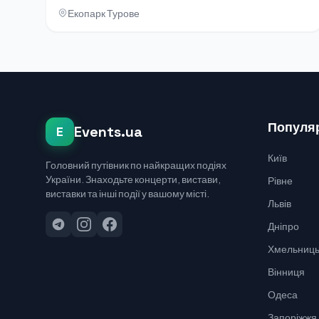
Екопарк Турове
Популяр
Events.ua
E
Київ
Головний путівник по найкращих подіях
України. Знаходьте концерти, вистави,
Рівне
виставки та інші події у вашому місті.
Львів
Дніпро
Хмельниць
Вінниця
Одеса
Запоріжжя