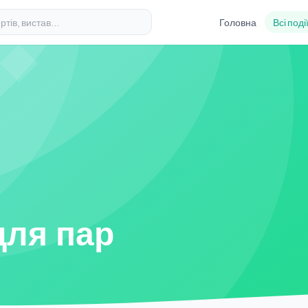
Головна
Всі поді
для пар