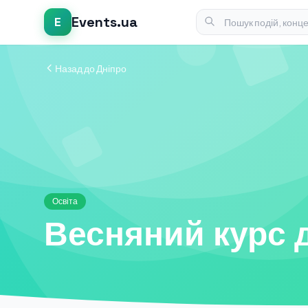
Events.ua
E
Назад до Дніпро
Освіта
Весняний курс 