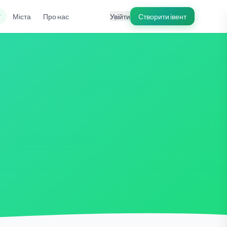
ї
Міста
Про нас
Увійти
Створити івент