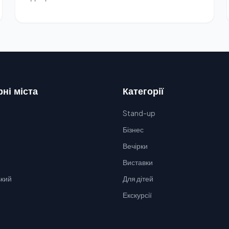
ні міста
Категорії
Stand-up
Бізнес
Вечірки
Виставки
кий
Для дітей
Екскурсії