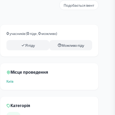
Подобається івент
0
учасників (
0
піде,
0
можливо)
Я піду
Можливо піду
Місце проведення
Київ
Категорія