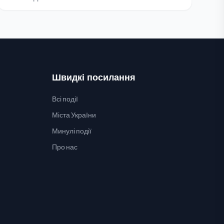
Швидкі посилання
Всі події
Міста України
Минулі події
Про нас