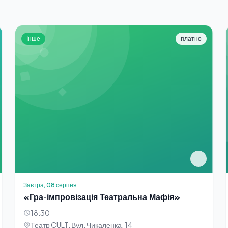
Інше
платно
Завтра, 08 серпня
«Гра-імпровізація Театральна Мафія»
18:30
Театр CULT. Вул. Чикаленка, 14