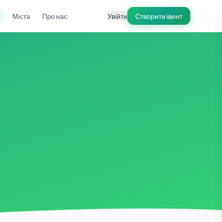
ї
Міста
Про нас
Увійти
Створити івент