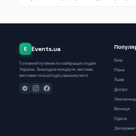
Популяр
Events.ua
E
Київ
Головний путівник по найкращих подіях
України. Знаходьте концерти, вистави,
Рівне
виставки та інші події у вашому місті.
Львів
Дніпро
Хмельниць
Вінниця
Одеса
Запоріжжя