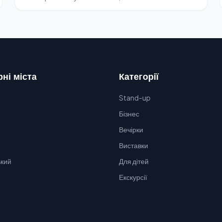
ні міста
Категорії
Stand-up
Бізнес
Вечірки
Виставки
кий
Для дітей
Екскурсії