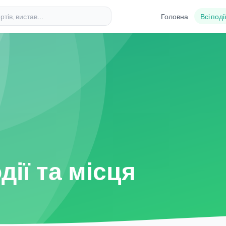
Головна
Всі поді
дії та місця