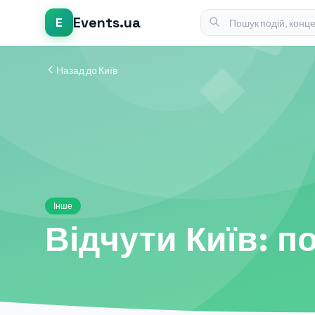
Events.ua
E
Назад до Київ
Інше
Відчути Київ: по