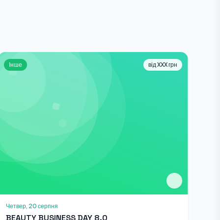
Інше
від XXX грн
Четвер, 20 серпня
BEAUTY BUSINESS DAY 8.0