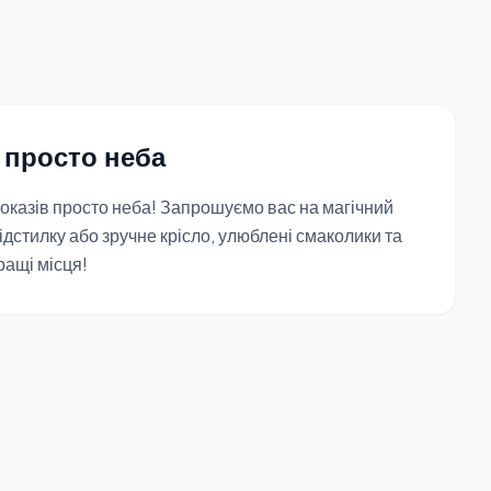
в просто неба
показів просто неба! Запрошуємо вас на магічний
підстилку або зручне крісло, улюблені смаколики та
ращі місця!