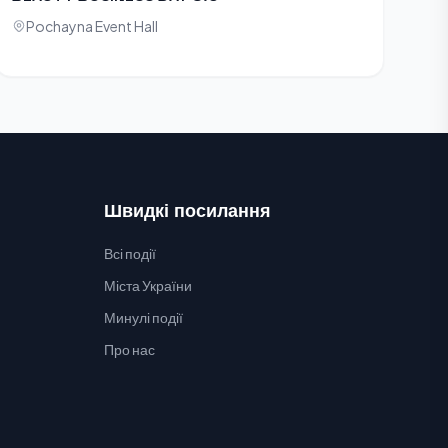
Pochayna Event Hall
Швидкі посилання
Всі події
Міста України
Минулі події
Про нас