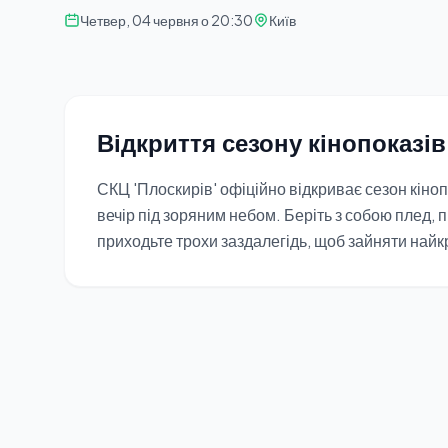
Четвер, 04 червня о 20:30
Київ
Відкриття сезону кінопоказі
СКЦ 'Плоскирів' офіційно відкриває сезон кіно
вечір під зоряним небом. Беріть з собою плед, 
приходьте трохи заздалегідь, щоб зайняти найк