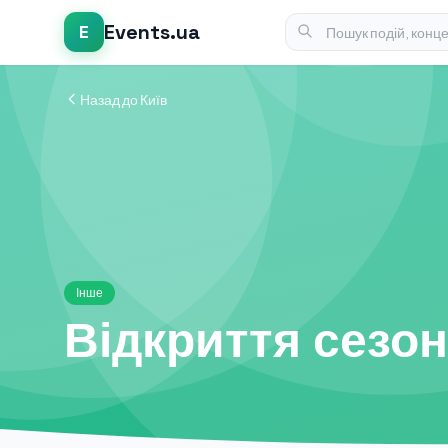
Events.ua
E
Назад до Київ
Інше
Відкриття сезон