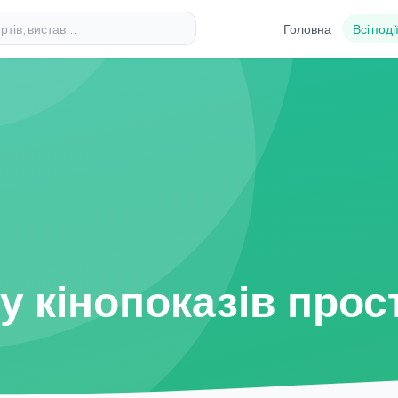
Головна
Всі поді
у кінопоказів прос