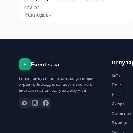
16:00
СК ПОДІЛЛЯ
Популяр
Events.ua
E
Київ
Головний путівник по найкращих подіях
України. Знаходьте концерти, вистави,
Рівне
виставки та інші події у вашому місті.
Львів
Дніпро
Хмельниць
Вінниця
Одеса