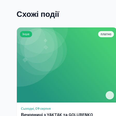
Схожі події
Інше
платно
Сьогодні, 09 серпня
Вечорниці з YAKTAK та GOLUBENKO