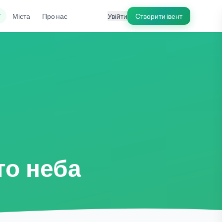
ї
Міста
Про нас
Увійти
Створити івент
то неба