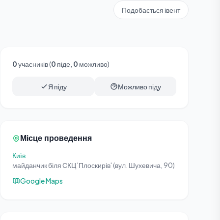
Подобається івент
0
учасників (
0
піде,
0
можливо)
Я піду
Можливо піду
Місце проведення
Київ
майданчик біля СКЦ 'Плоскирів' (вул. Шухевича, 90)
Google Maps