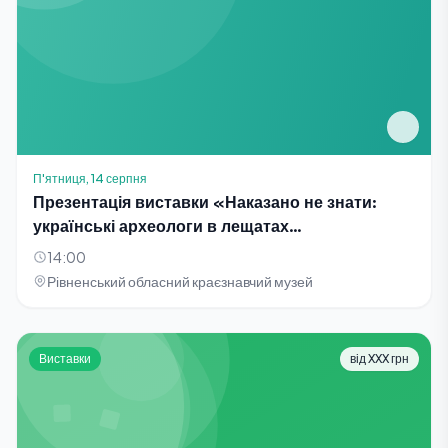
П'ятниця, 14 серпня
Презентація виставки «Наказано не знати:
українські археологи в лещатах
тоталітаризму»
14:00
Рівненський обласний краєзнавчий музей
Виставки
від XXX грн