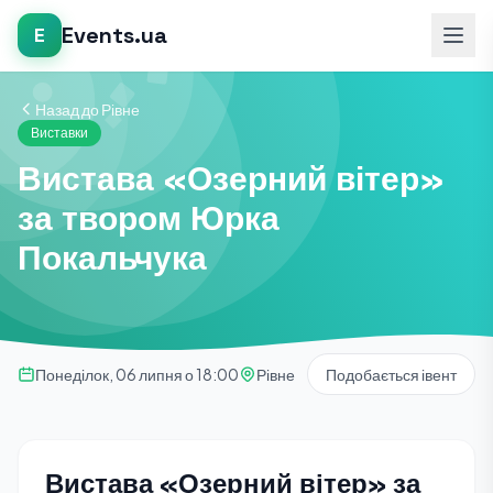
Events.ua
E
Назад до Рівне
Виставки
Вистава «Озерний вітер»
за твором Юрка
Покальчука
Понеділок, 06 липня о 18:00
Рівне
Подобається івент
Вистава «Озерний вітер» за