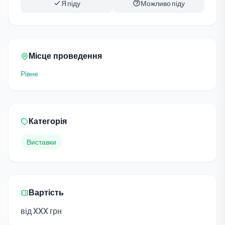
Я піду
Можливо піду
Місце проведення
Рівне
Категорія
Виставки
Вартість
від XXX грн