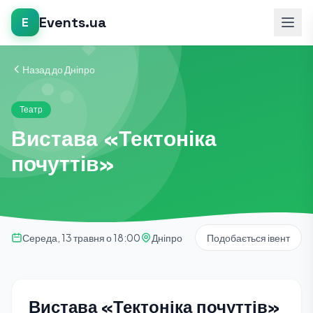
Events.ua
E
Назад до Дніпро
Театр
Вистава «Тектоніка
почуттів»
Середа, 13 травня о 18:00
Дніпро
Подобається івент
Вистава «Тектоніка почуттів»