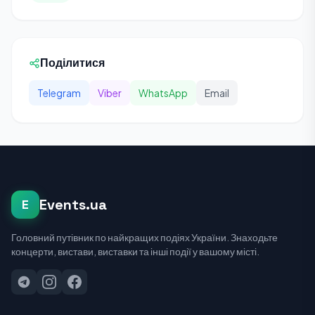
Поділитися
Telegram
Viber
WhatsApp
Email
Events.ua
E
Головний путівник по найкращих подіях України. Знаходьте
концерти, вистави, виставки та інші події у вашому місті.