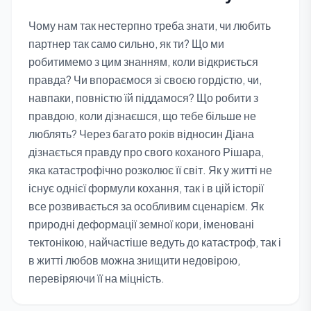
Чому нам так нестерпно треба знати, чи любить
партнер так само сильно, як ти? Що ми
робитимемо з цим знанням, коли відкриється
правда? Чи впораємося зі своєю гордістю, чи,
навпаки, повністю їй піддамося? Що робити з
правдою, коли дізнаєшся, що тебе більше не
люблять? Через багато років відносин Діана
дізнається правду про свого коханого Рішара,
яка катастрофічно розколює її світ. Як у житті не
існує однієї формули кохання, так і в цій історії
все розвивається за особливим сценарієм. Як
природні деформації земної кори, іменовані
тектонікою, найчастіше ведуть до катастроф, так і
в житті любов можна знищити недовірою,
перевіряючи її на міцність.