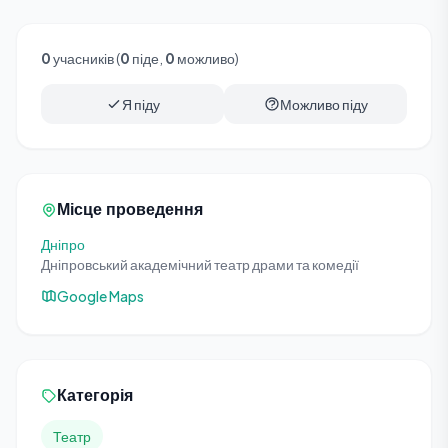
0
учасників (
0
піде,
0
можливо)
Я піду
Можливо піду
Місце проведення
Дніпро
Дніпровський академічний театр драми та комедії
Google Maps
Категорія
Театр