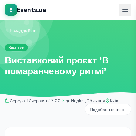
Events.ua
E
Назад до Київ
Виставки
Виставковий проєкт 'В
помаранчевому ритмі'
Середа, 17 червня о 17:00
до Неділя, 05 липня
Київ
Подобається івент