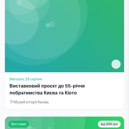
Вівторок, 25 серпня
Виставковий проєкт до 55-річчя
побратимства Києва та Кіото
Музей історії Києва
Виставки
від XXX грн