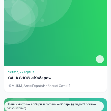
Четвер, 27 серпня
GALA SHOW «Кабаре»
МЦКМ, Алея Героїв Небесної Сотні, 1
Повний квиток — 200 грн, пільговий — 100 грн (діти до 12 років —
Виставки
безкоштовно)