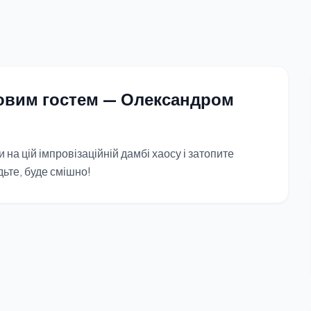
ковим гостем — Олександром
на цій імпровізаційній дамбі хаосу і затопите
ьте, буде смішно!