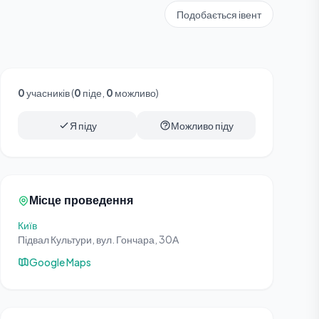
Подобається івент
0
учасників (
0
піде,
0
можливо)
Я піду
Можливо піду
Місце проведення
Київ
Підвал Культури, вул. Гончара, 30А
Google Maps