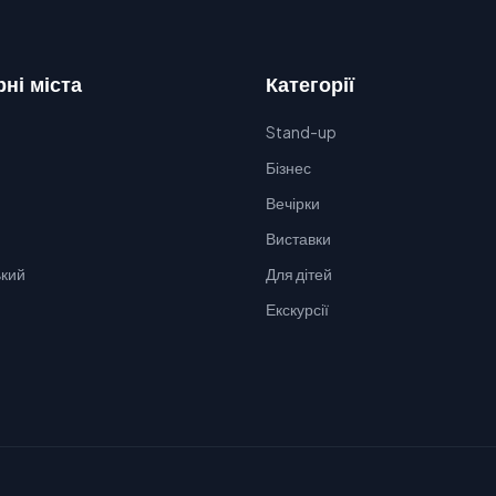
ні міста
Категорії
Stand-up
Бізнес
Вечірки
Виставки
кий
Для дітей
Екскурсії