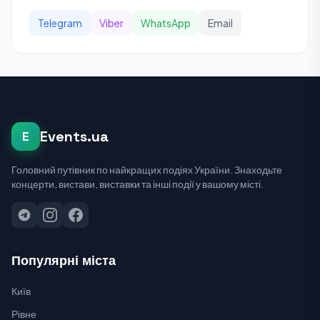
Telegram
Viber
WhatsApp
Email
Events.ua
E
Головний путівник по найкращих подіях України. Знаходьте
концерти, вистави, виставки та інші події у вашому місті.
Популярні міста
Київ
Рівне