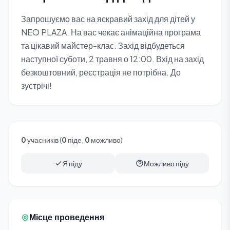
Запрошуємо вас на яскравий захід для дітей у
NEO PLAZA. На вас чекає анімаційна програма
та цікавий майстер-клас. Захід відбудеться
наступної суботи, 2 травня о 12:00. Вхід на захід
безкоштовний, реєстрація не потрібна. До
зустрічі!
0
учасників (
0
піде,
0
можливо)
Я піду
Можливо піду
Місце проведення